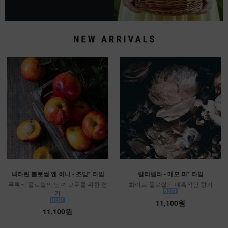
넥타린 블로썸 앤 허니 - 조말* 타입
랄리벨라 - 메모 파* 타입
푸루티 플로랄의 남녀 모두를 위한 향
화이트 플로랄의 매혹적인 향기
기
11,100원
11,100원