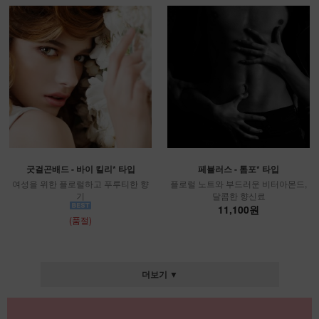
굿걸곤배드 - 바이 킬리* 타입
페뷸러스 - 톰포* 타입
여성을 위한 플로럴하고 푸루티한 향
플로럴 노트와 부드러운 비터아몬드,
기
달콤한 향신료
11,100원
(품절)
더보기 ▼