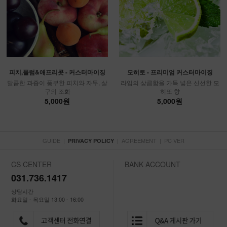
피치,플럼&애프리콧 - 커스터마이징
모히토 - 프리미엄 커스터마이징
달콤한 과즙이 풍부한 피치와 자두, 살
라임의 상큼함을 가득 넣은 신선한 모
구의 조화
히또 향
5,000원
5,000원
GUIDE
|
|
AGREEMENT
|
PC VER
PRIVACY POLICY
CS CENTER
BANK ACCOUNT
031.736.1417
상담시간
화요일 - 목요일 13:00 - 16:00