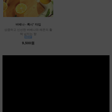
버베나 - 록시* 타입
상큼하고 신선한 버베나와 레몬의 활
력 넘치는 향
9,500원