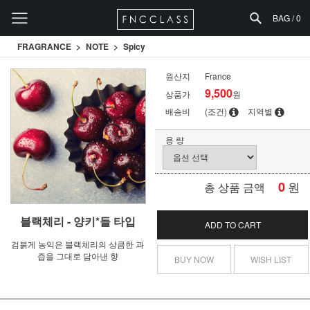
BAG /
0
FRAGRANCE
NOTE
Spicy
원산지
France
9,500
상품가
원
배송비
(조건)
지역별
용 량
0
원
총 상품 금액
블랙체리 - 양키*들 타입
ADD TO CART
검붉게 농익은 블랙체리의 상큼한 과
즙을 그대로 담아낸 향
BUY NOW
WISH LIST