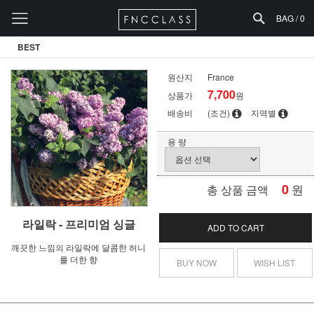
BAG /
0
BEST
원산지
France
7,700
상품가
원
배송비
(조건)
지역별
용 량
0
원
총 상품 금액
라일락 - 프리미엄 싱글
ADD TO CART
깨끗한 느낌의 라일락에 달콤한 허니
를 더한 향
BUY NOW
WISH LIST