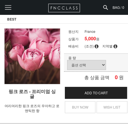
BAG /
0
BEST
원산지
France
5,000
상품가
원
배송비
(조건)
지역별
용 량
0
원
총 상품 금액
핑크 로즈 - 프리미엄 싱
ADD TO CART
글
여리여리한 핑크 로즈의 우아하고 로
BUY NOW
WISH LIST
맨틱한 향