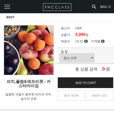
BAG /
0
BEST
원산지
USA
5,000
상품가
원
배송비
(조건)
지역별
용 량
0
원
총 상품 금액
피치,플럼&애프리콧 - 커
ADD TO CART
스터마이징
달콤한 과즙이 풍부한 피치와 자두,
BUY NOW
WISH LIST
살구의 조화