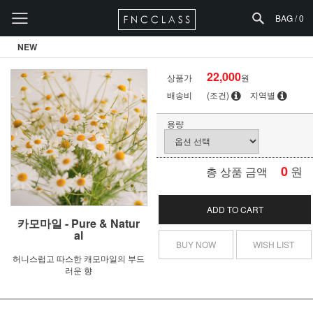
BAG /
0
NEW
22,000
상품가
원
배송비
(조건)
지역별
용량
0
원
총 상품 금액
ADD TO CART
카모마일 - Pure & Natur
al
BUY NOW
WISH LIST
허니스럽고 따스한 캐모마일의 부드
러운 향