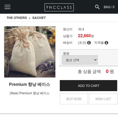
BAG /
0
THE OTHERS
SACHET
원산지
국내
22,660
상품가
원
배송비
(조건)
지역별
용량
0
원
총 상품 금액
Premium 향낭 베이스
ADD TO CART
(New) Premium 향낭 베이스
BUY NOW
WISH LIST