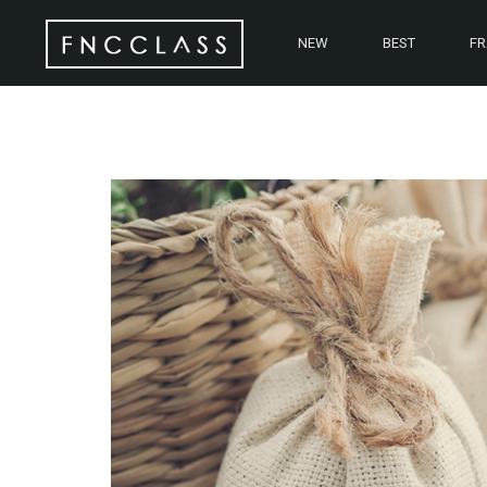
NEW
BEST
F