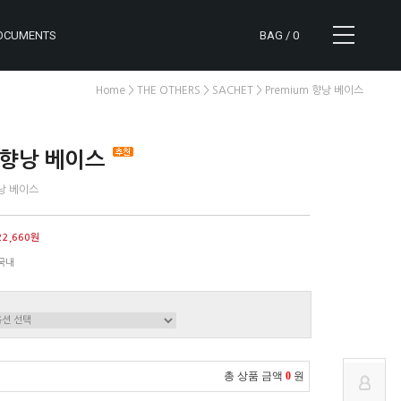
OCUMENTS
BAG /
0
>
>
> Premium 향낭 베이스
Home
THE OTHERS
SACHET
m 향낭 베이스
향낭 베이스
CART
NOTICE
22,660원
MYPAGE
REVIEW
국내
ORDER
Q&A
총 상품 금액
0
원