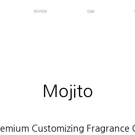
REVIEW
Q&A
Mojito
remium Customizing Fragrance O