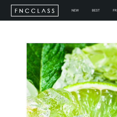
NEW
BEST
F