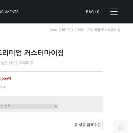
OCUMENTS
BAG /
0
>
> 모히토 - 프리미엄 커스터마이징
Home
BEST
 프리미엄 커스터마이징
 넣은 신선한 모히또 향
CART
NOTICE
5,000원
MYPAGE
REVIEW
USA
ORDER
Q&A
총 상품 금액
0
원