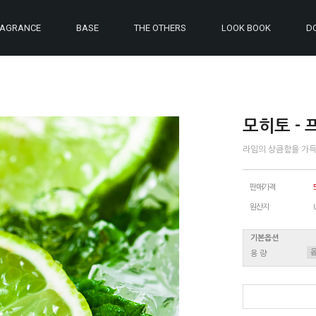
RAGRANCE
BASE
THE OTHERS
LOOK BOOK
D
모히토 -
라임의 상큼함을 가득
판매가격
원산지
기본옵션
용 량